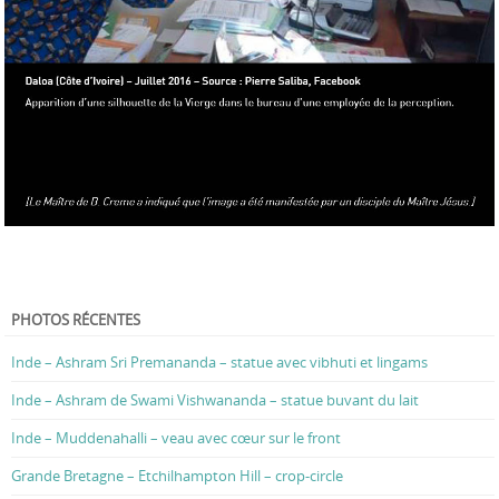
PHOTOS RÉCENTES
Inde – Ashram Sri Premananda – statue avec vibhuti et lingams
Inde – Ashram de Swami Vishwananda – statue buvant du lait
Inde – Muddenahalli – veau avec cœur sur le front
Grande Bretagne – Etchilhampton Hill – crop-circle