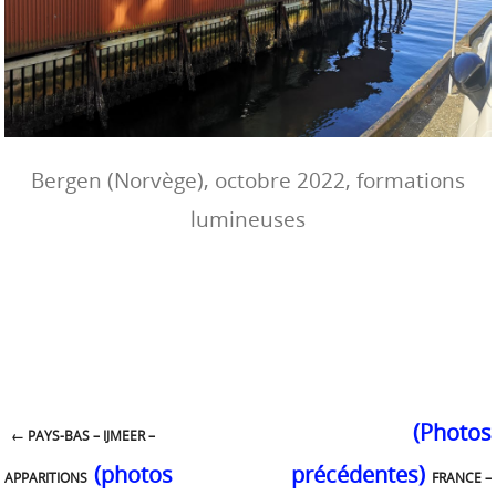
Bergen (Norvège), octobre 2022, formations
lumineuses
←
PAYS-BAS – IJMEER –
Post navigation
APPARITIONS
FRANCE –